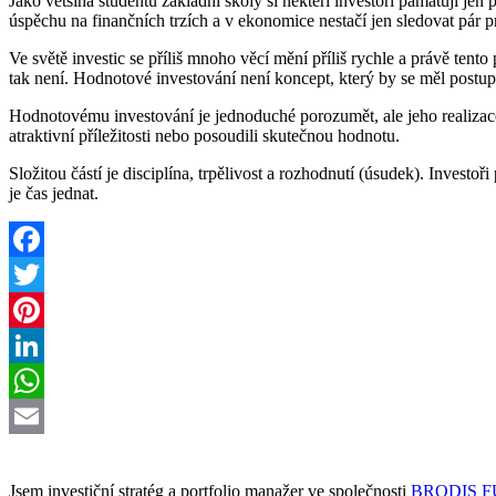
Jako většina studentů základní školy si někteří investoři pamatují jen
úspěchu na finančních trzích a v ekonomice nestačí jen sledovat pár p
Ve světě investic se příliš mnoho věcí mění příliš rychle a právě ten
tak není. Hodnotové investování není koncept, který by se měl postup
Hodnotovému investování je jednoduché porozumět, ale jeho realizace je
atraktivní příležitosti nebo posoudili skutečnou hodnotu.
Složitou částí je disciplína, trpělivost a rozhodnutí (úsudek). Investoř
je čas jednat.
Facebook
Twitter
Pinterest
LinkedIn
WhatsApp
Email
Jsem investiční stratég a portfolio manažer ve společnosti
BRODIS 