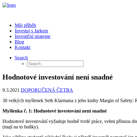
Můj příběh
Investuj s Jarkem
Investiční strategie
Blog
Kontakt
Search
Hodnotové investování není snadné
9.3.2021
DOPORUČENÁ ČETBA
30 velkých myšlenek Seth Klarmana z jeho knihy Margin of Safety: Ri
Myšlenka č. 1: Hodnotové investování není snadné
Hodnotové investování vyžaduje hodně tvrdé práce, velmi přísnou disci
(mají na to buňky).