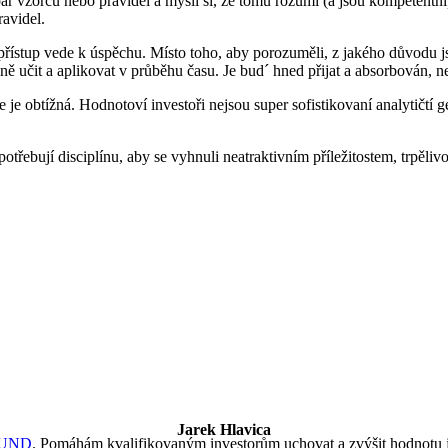
 pár vzorců nebo pravidel a myslí si, že tomu rozumí (a jsou kompetentní
ravidel.
to přístup vede k úspěchu. Místo toho, aby porozuměli, z jakého důvodu 
ně učit a aplikovat v průběhu času. Je bud´ hned přijat a absorbován, 
 obtížná. Hodnotoví investoři nejsou super sofistikovaní analytičtí gén
i potřebují disciplínu, aby se vyhnuli neatraktivním příležitostem, trpěli
Jarek Hlavica
FUND
. Pomáhám kvalifikovaným investorům uchovat a zvýšit hodnotu jej