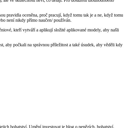
), ale ve skutečnosti neví, co dělají. Pro dosažení dlouhodobého
jsou pravidla oceněna, proč pracují, když tomu tak je a ne, když tomu
nebo není nikdy přímo naučen/ používán.
iové, kteří vytváří a aplikují složité aplikované modely, aby našli
vost, aby počkali na správnou příležitost a také úsudek, aby věděli kdy
ich bohatství. Umění investovat je blog o penězích, bohatství,